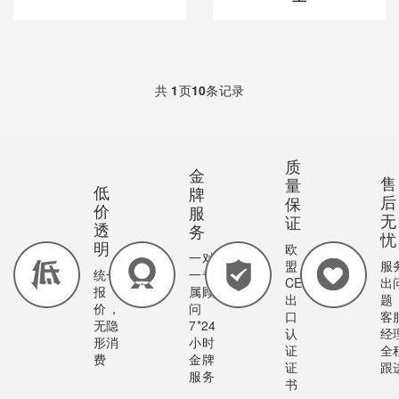
共
1
页
10
条记录
质
金
售
量
低
牌
后
保
价
服
无
证
透
务
忧
明
欧
一对
盟
服
统一
一专
CE
出
报
属顾
出
题
价，
问
口
客
无隐
7*24
认
经
形消
小时
证
全
费
金牌
证
跟
服务
书